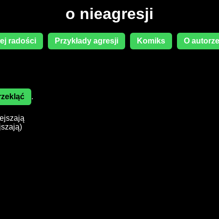
o nieagresji
łej radości
Przykłady agresji
Komiks
O autorz
rzekląć
.
ejszają
szają)