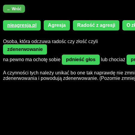
← Wróć
nieagresja.pl
Agresja
Radość z agresji
O z
Osoba, która odczuwa radośc czy złość czyli
zdenerwowanie
na pewno ma ochotę sobie
pdnieść głos
lub chociaż
p
A czynności tych należy unikać bo one tak naprawdę nie zmni
zdenerwowania i powodują zdenerwowanie. (Pozornie zmniej